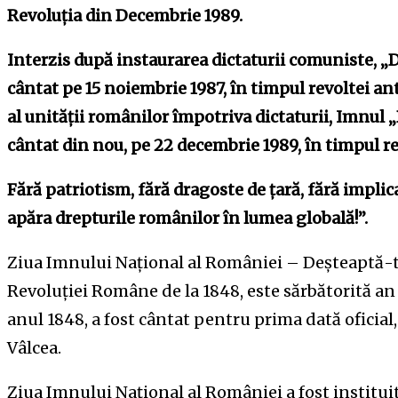
Revoluția din Decembrie 1989.
Interzis după instaurarea dictaturii comuniste, „
cântat pe 15 noiembrie 1987, în timpul revoltei a
al unității românilor împotriva dictaturii, Imnul 
cântat din nou, pe 22 decembrie 1989, în timpul r
Fără patriotism, fără dragoste de țară, fără impli
apăra drepturile românilor în lumea globală!”.
Ziua Imnului Național al României – Deşteaptă-te
Revoluţiei Române de la 1848, este sărbătorită an de
anul 1848, a fost cântat pentru prima dată oficial
Vâlcea.
Ziua Imnului Naţional al României a fost instituit