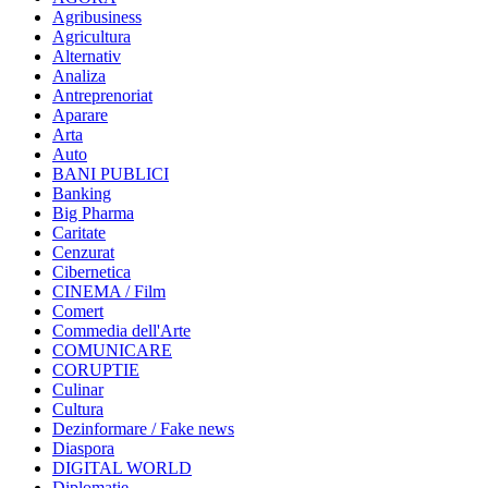
Agribusiness
Agricultura
Alternativ
Analiza
Antreprenoriat
Aparare
Arta
Auto
BANI PUBLICI
Banking
Big Pharma
Caritate
Cenzurat
Cibernetica
CINEMA / Film
Comert
Commedia dell'Arte
COMUNICARE
CORUPTIE
Culinar
Cultura
Dezinformare / Fake news
Diaspora
DIGITAL WORLD
Diplomatie