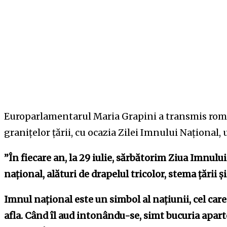
Europarlamentarul Maria Grapini a transmis român
granițelor țării, cu ocazia Zilei Imnului Național
”În fiecare an, la 29 iulie, sărbătorim Ziua Imnul
naţional, alături de drapelul tricolor, stema ţării şi 
Imnul național este un simbol al națiunii, cel car
afla. Când îl aud intonându-se, simt bucuria apar