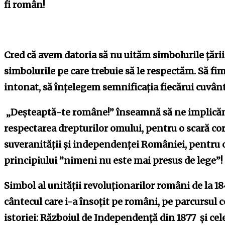
fi român!
Cred că avem datoria să nu uităm simbolurile țării
simbolurile pe care trebuie să le respectăm. Să fi
intonat, să înțelegem semnificația fiecărui cuvânt
„Deșteaptă-te române!” înseamnă să ne implicăm
respectarea drepturilor omului, pentru o scară cor
suveranității și independenței României, pentru o
principiului ”nimeni nu este mai presus de lege”!
Simbol al unității revoluționarilor români de la 1
cântecul care i-a însoţit pe români, pe parcursul 
istoriei: Războiul de Independenţă din 1877 și cel