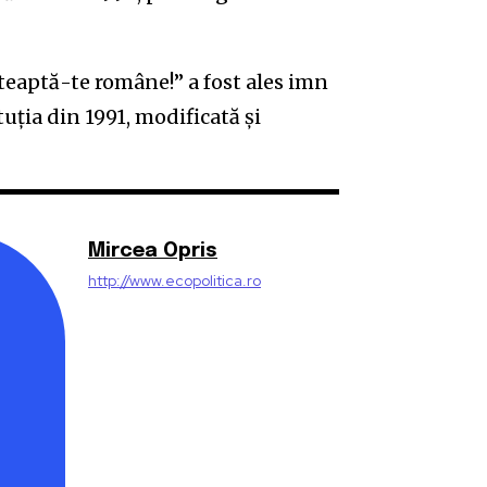
eaptă-te române!” a fost ales imn
uţia din 1991, modificată şi
Mircea Opris
http://www.ecopolitica.ro