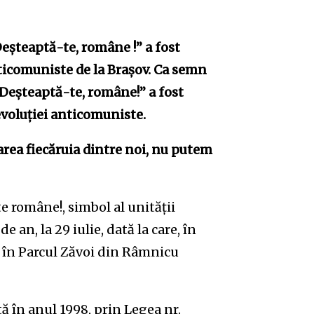
Deşteaptă-te, române !” a fost
nticomuniste de la Braşov. Ca semn
„Deşteaptă-te, române!” a fost
evoluţiei anticomuniste.
carea fiecăruia dintre noi, nu putem
 române!, simbol al unităţii
 an, la 29 iulie, dată la care, în
, în Parcul Zăvoi din Râmnicu
ă în anul 1998, prin Legea nr.