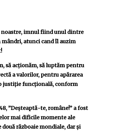
 noastre, imnul fiind unul dintre
m mândri, atunci cand îl auzim
!
, să acționăm, să luptăm pentru
ectă a valorilor, pentru apărarea
 justiție funcțională, conform
848, ”Deşteaptă-te, române!” a fost
celor mai dificile momente ale
e două războaie mondiale, dar și