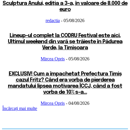
Sculptura Anului, ediția a 3-a, în valoare de 8.000 de
euro
redactia
-
05/08/2026
Lineup-ul complet la CODRU Festival este aici.
Ultimul weekend din vară se trăiește în Pădurea
Verde, la Timișoara
Mircea Opris
-
05/08/2026
EXCLUSIV! Cum a împachetat Prefectura Timiș
cazul Fritz? Când era vorba de pierderea
mandatului lipsea motivarea ÎCCJ, când a fost
vorba de 10% s-a...
Mircea Opris
-
04/08/2026
Încărcați mai multe