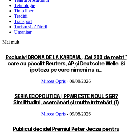
Teatrul Absurdului
Tehnologie
Timp liber
Traditii
Transport
Turism și călătorii
Umanitar
Mai mult
Exclusiv! DRONA DE LA KARDAM. „Cei 200 de metri”
care au păcălit Reuters, AP și Deutsche Welle. Și
ipoteza pe care nimeni nu a...
Mircea Opris
-
09/08/2026
SERIA ECOPOLITICA | PPWR ESTE NOUL SGR?
Similitudini, asemănări și multe întrebări (I)
Mircea Opris
-
09/08/2026
Publicul decide! Premiul Peter Jecza pentru