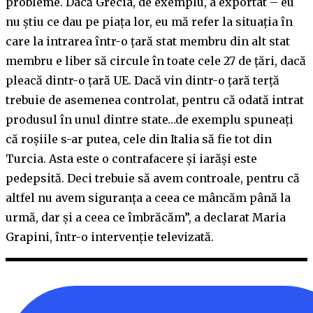
probleme. Dacă Grecia, de exemplu, a exportat – eu
nu știu ce dau pe piața lor, eu mă refer la situația în
care la intrarea într-o țară stat membru din alt stat
membru e liber să circule în toate cele 27 de țări, dacă
pleacă dintr-o țară UE. Dacă vin dintr-o țară terță
trebuie de asemenea controlat, pentru că odată intrat
produsul în unul dintre state…de exemplu spuneați
că roșiile s-ar putea, cele din Italia să fie tot din
Turcia. Asta este o contrafacere și iarăși este
pedepsită. Deci trebuie să avem controale, pentru că
altfel nu avem siguranța a ceea ce mâncăm până la
urmă, dar și a ceea ce îmbrăcăm”, a declarat Maria
Grapini, într-o intervenție televizată.