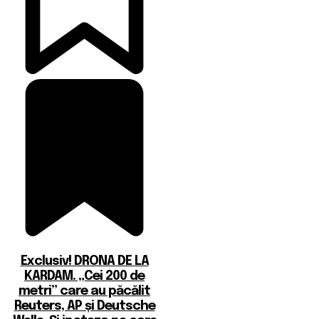
Exclusiv! DRONA DE LA
KARDAM. „Cei 200 de
metri” care au păcălit
Reuters, AP și Deutsche