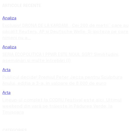
ARTICOLE RECENTE
Analiza
Exclusiv! DRONA DE LA KARDAM. „Cei 200 de metri” care au
păcălit Reuters, AP și Deutsche Welle. Și ipoteza pe care
nimeni nu a...
Analiza
SERIA ECOPOLITICA | PPWR ESTE NOUL SGR? Similitudini,
asemănări și multe întrebări (I)
Arta
Publicul decide! Premiul Peter Jecza pentru Sculptura
Anului, ediția a 3-a, în valoare de 8.000 de euro
Arta
Lineup-ul complet la CODRU Festival este aici. Ultimul
weekend din vară se trăiește în Pădurea Verde, la
Timișoara
CATEGORIES