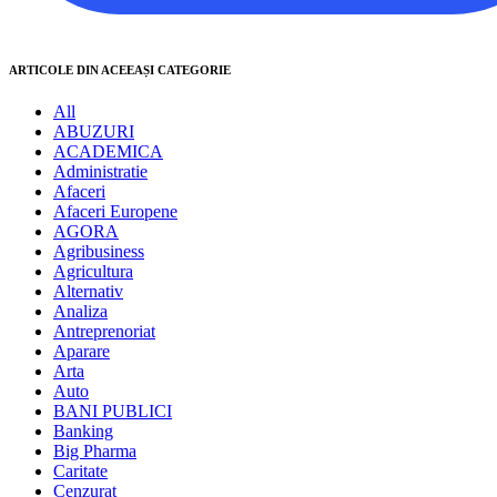
ARTICOLE DIN ACEEAȘI CATEGORIE
All
ABUZURI
ACADEMICA
Administratie
Afaceri
Afaceri Europene
AGORA
Agribusiness
Agricultura
Alternativ
Analiza
Antreprenoriat
Aparare
Arta
Auto
BANI PUBLICI
Banking
Big Pharma
Caritate
Cenzurat