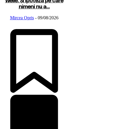
Welle. Și ipoteza pe care
nimeni nu a...
Mircea Opris
-
09/08/2026