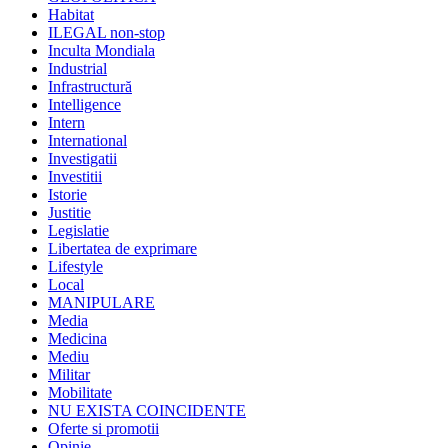
Habitat
ILEGAL non-stop
Inculta Mondiala
Industrial
Infrastructură
Intelligence
Intern
International
Investigatii
Investitii
Istorie
Justitie
Legislatie
Libertatea de exprimare
Lifestyle
Local
MANIPULARE
Media
Medicina
Mediu
Militar
Mobilitate
NU EXISTA COINCIDENTE
Oferte si promotii
Opinie