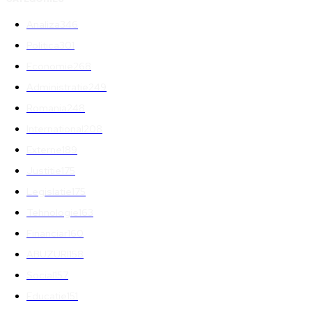
Analiza
346
Politica
301
Economie
268
Administratie
249
Romania
248
International
208
Externe
189
Justitie
175
Legislatie
175
Tehnologie
163
Financiar
160
ABUZURI
158
Social
157
Educatie
151