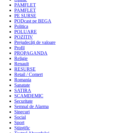
PAMFLET
PAMFLET
PE SURSE
PODcast pe BEGA
Politica
POLUARE
POZITIV
Prejudecăți de valoare
Profil
PROPAGANDA
Religie
Renault
RESURSE
Retail / Comert
Romania
Sanatate
SATIRA
SCAMDEMIC
Securitate
Semnal de Alarma
Sinecuri
Social
Sport
Științific