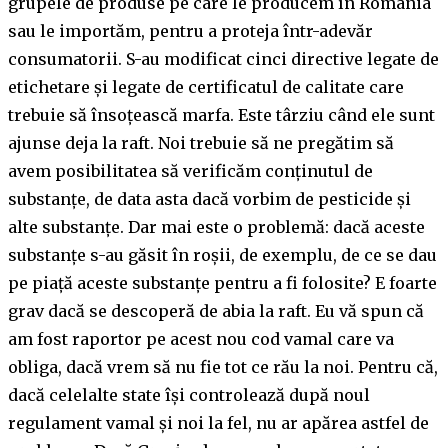
grupele de produse pe care le producem în România
sau le importăm, pentru a proteja într-adevăr
consumatorii. S-au modificat cinci directive legate de
etichetare și legate de certificatul de calitate care
trebuie să însoțească marfa. Este târziu când ele sunt
ajunse deja la raft. Noi trebuie să ne pregătim să
avem posibilitatea să verificăm conținutul de
substanțe, de data asta dacă vorbim de pesticide și
alte substanțe. Dar mai este o problemă: dacă aceste
substanțe s-au găsit în roșii, de exemplu, de ce se dau
pe piață aceste substanțe pentru a fi folosite? E foarte
grav dacă se descoperă de abia la raft. Eu vă spun că
am fost raportor pe acest nou cod vamal care va
obliga, dacă vrem să nu fie tot ce rău la noi. Pentru că,
dacă celelalte state își controlează după noul
regulament vamal și noi la fel, nu ar apărea astfel de