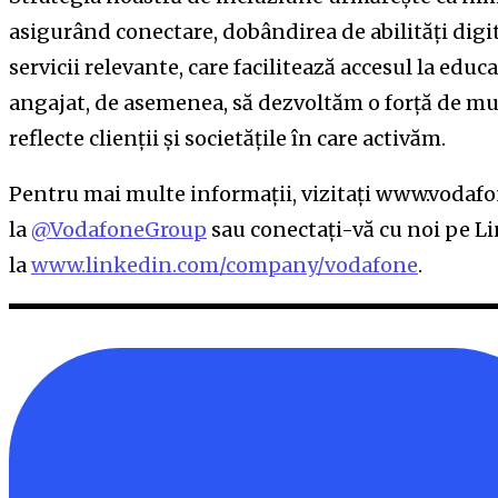
asigurând conectare, dobândirea de abilități digit
servicii relevante, care facilitează accesul la educ
angajat, de asemenea, să dezvoltăm o forță de mun
reflecte clienții și societățile în care activăm.
Pentru mai multe informații, vizitați www.vodaf
la
@VodafoneGroup
sau conectați-vă cu noi pe L
la
www.linkedin.com/company/vodafone
.