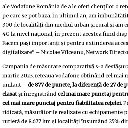
ale Vodafone România de a le oferi clienților o re
pe care se pot baza. În ultimul an, am îmbunătățit
300 de localități din mediul urban și rural și am 
4G la nivel național, în prezent acestea fiind di
Facem pași importanți și pentru extinderea accesu
digitalizare” – Nicolae Vîlceanu, Network Direct
Campania de măsurare comparativă s-a desfășurat
martie 2023, rețeaua Vodafone obținând cel mai m
umlaut –
de 877 de puncte, la diferență de 27 de
clasat
și înregistrând
cel mai mare punctaj pentru 
cel mai mare punctaj pentru fiabilitatea rețelei.
Pe
ridicată, măsurătorile realizate cu echipamente p
rutieră de 8.677 km și localități însumând 25% d