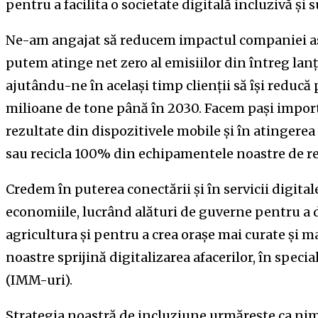
pentru a facilita o societate digitală incluzivă și 
Ne-am angajat să reducem impactul companiei asu
putem atinge net zero al emisiilor din întreg lan
ajutându-ne în același timp clienții să își reducă 
milioane de tone până în 2030. Facem pași import
rezultate din dispozitivele mobile și în atingerea 
sau recicla 100% din echipamentele noastre de r
Credem în puterea conectării și în servicii digita
economiile, lucrând alături de guverne pentru a d
agricultura și pentru a crea orașe mai curate și ma
noastre sprijină digitalizarea afacerilor, în special
(IMM-uri).
Strategia noastră de incluziune urmărește ca nim