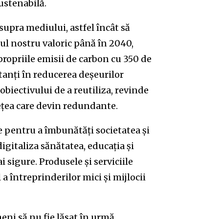
sustenabilă.
pra mediului, astfel încât să
țul nostru valoric până în 2040,
propriile emisii de carbon cu 350 de
anți în reducerea deșeurilor
obiectivului de a reutiliza, revinde
ețea care devin redundante.
le pentru a îmbunătăți societatea și
igitaliza sănătatea, educația și
i sigure. Produsele și serviciile
 a întreprinderilor mici și mijlocii
eni să nu fie lăsat în urmă