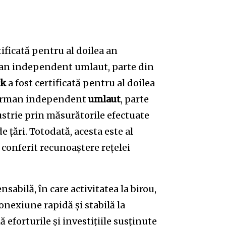
ficată pentru al doilea an
rman independent umlaut, parte din
rk
a fost certificată pentru al doilea
german independent
umlaut
, parte
ustrie prin măsurătorile efectuate
 țări. Totodată, acesta este al
conferit recunoaștere rețelei
sabilă, în care activitatea la birou,
conexiune rapidă și stabilă la
 eforturile și investițiile susținute